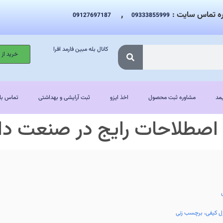
,
ه تماس سایت :
09127697187
09333855999
کانال بله مبین فارمد افرا
خرید از
مد
مشاوره ثبت محصول
اخذ ایزو
ثبت آرایشی و بهداشتی
تماس با 
 اصطلاحات رایج در صنعت دا