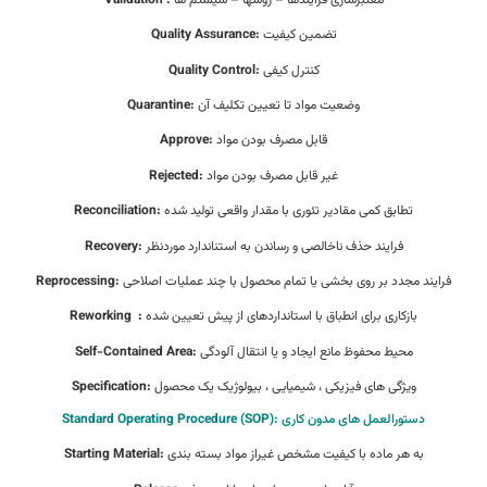
تضمین کیفیت
Quality Assurance:
کنترل کیفی
Quality Control:
وضعیت مواد تا تعیین تکلیف آن
Quarantine:
قابل مصرف بودن مواد
Approve:
غیر قابل مصرف بودن مواد
Rejected:
تطابق کمی مقادیر تئوری با مقدار واقعی تولید شده
Reconciliation:
فرایند حذف ناخالصی و رساندن به استناندارد موردنظر
Recovery:
فرایند مجدد بر روی بخشی یا تمام محصول با چند عملیات اصلاحی
Reprocessing:
بازکاری برای انطباق با استانداردهای از پیش تعیین شده
:
Reworking
محیط محفوظ مانع ایجاد و یا انتقال آلودگی
Self-Contained Area:
ویژگی های فیزیکی ، شیمیایی ، بیولوژیک یک محصول
Specification:
دستورالعمل های مدون کاری
Standard Operating Procedure (SOP):
به هر ماده با کیفیت مشخص غیراز مواد بسته بندی
Starting Material: