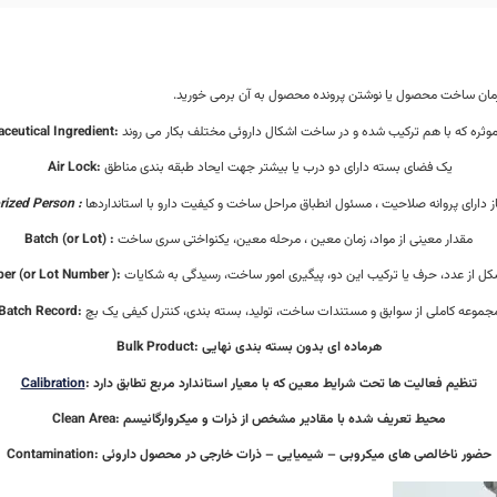
ر زمان ساخت محصول یا نوشتن پرونده محصول به آن برمی خورید.
موثره که با هم ترکیب شده و در ساخت اشکال داروئی مختلف بکار می روند
ceutical Ingredient:
یک فضای بسته دارای دو درب یا بیشتر جهت ایحاد طبقه بندی مناطق
Air Lock:
ز دارای پروانه صلاحیت ، مسئول انطباق مراحل ساخت و کیفیت دارو با استانداردها
rized Person :
مقدار معینی از مواد، زمان معین ، مرحله معین، یکنواختی سری ساخت
Batch (or Lot) :
ل از عدد، حرف یا ترکیب این دو، پیگیری امور ساخت، رسیدگی به شکایات
er (or Lot Number ):
جموعه کاملی از سوابق و مستندات ساخت، تولید، بسته بندی، کنترل کیفی یک بچ
Batch Record:
هرماده ای بدون بسته بندی نهایی
Bulk Product:
تنظیم فعالیت ها تحت شرایط معین که با معیار استاندارد مربع تطابق دارد
:
Calibration
محیط تعریف شده با مقادیر مشخص از ذرات و میکروارگانیسم
Clean Area:
حضور ناخالصی های میکروبی – شیمیایی – ذرات خارجی در محصول داروئی
Contamination: