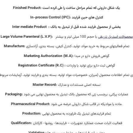
یک شکل داروئی که تمام مراحل ساخت را طی کرده است
Finished Product:
کنترل های حین فرایند
In-process Control (IPC):
بخشی از محصول فرایند شده قبل از تبدیل به بالک
:
Inter mediate Product
محصولات استریل تزریقی
با حجم 100 میلی لیتر و بیشتر
Large Volume Parenteral (L.V.P):
تمام فعالیتهای مربوط به خرید مواد، تولید، کنترل کیفی، بسته بندی، آزادسازی
Manufacture:
گواهی فروش دارو در مبدا
Marketing Authorization (M.A):
گواهی ثبت دارو برای تولید یا واردات
Registration Certificate (R.C) :
تمام اطلاعات محصول (میزان، خصوصیات مواد اولیه، بسته بندی و فرایند تولید، آزمایشات مربوط
نسخه اصلی مستندات و مدارک
Master Record:
عملیات پرکنی، برچسب زنی که محصول بالک تبدیل به محصول نهایی می شود
Packaging:
ماده یا موادیکه در قالب شکل داروئی عرضه می شود.
Pharmaceutical Product:
تمام فرایندهای تبدیل یک فراورده به محصول نهایی
Production:
فعالیت اثبات صحت عملکرد تجهیزات – فرایندها- روشها- کارکنان
Qualification:
معتبرسازی فرایندها – روشها – سیستم ها
Validation :