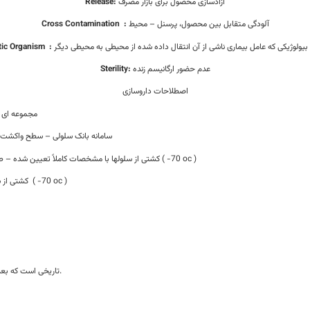
آزادسازی محصول برای بازار مصرف
Release:
آلودگی متقابل بین محصول، پرسنل – محیط
:
Cross Contamination
بیولوژیکی که عامل بیماری ناشی از آن انتقال داده شده از محیطی به محیطی دیگر
:
tic Organism
عدم حضور ارگانیسم زنده
Sterility:
اصطلاحات داروسازی
مجموعه ای 
سامانه بانک سلولی – سطح واکشت ب
کشتی از سلولها با مشخصات کاملاً تعیین شده – طی عملیات واحد – یکنواخت – پایدار – دمای نگهداری ( -70 oc )
کشتی از سلولهای مشتق از بانک سلولی مادر- نگهداری در دمای ( -70 oc )
تاریخی است که بعد از آن تضمین کیفی مشخصات مندرج در پرونده امکان ندارد.