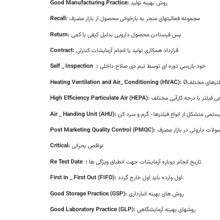
روش بهینه تولید
Good Manufacturing Practice:
مجموعه فعالیتهای منجر به بازخوانی محصول از بازار مصرف
Recall:
پس فرستادن محصول دارویی بدلیل کیفی یا کمی
Return:
قرارداد همکاری تولید یا انجام آزمایشات کنترلی
Contract:
خود بازرسی دوره ای توسط تیم ذی صلاح داخلی
:
Self _ Inspection
فیلترهای مختلف
Heating Ventilation and Air_ Conditioning (HVAC):
ی فیلتر با درجه کارآیی مختلف
High Efficiency Particulate Air (HEPA):
تمی متشکل از انواع فیلترها- گرم و سرد کن
Air _ Handing Unit (AHU):
ولات داروئی در بازار مصرف
Post Marketing Quality Control (PMQC):
نواقص بحرانی
Critical:
تاریخ انجام دوباره آزمایشات جهت انطباق ویژگی ها
:
Re Test Date
اول وارده باید اول خارج گردد.
First in _ First Out (FIFO):
روش های بهینه انبارداری
Good Storage Practice (GSP):
روشهای بهینه آزمایشگاهی
Good Laboratory Practice (GLP):