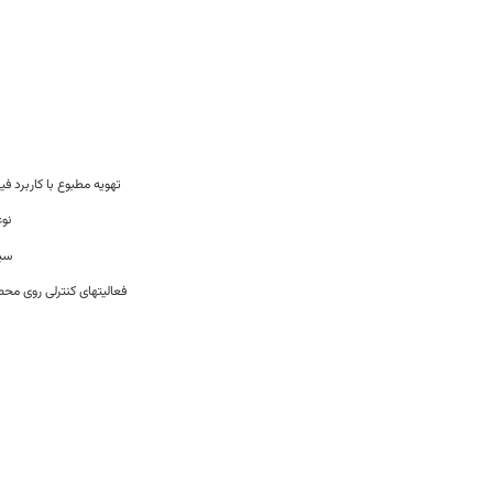
Øتهویه مطبوع با کاربرد 
نوع
سیس
فعالیتهای کنترلی روی محص