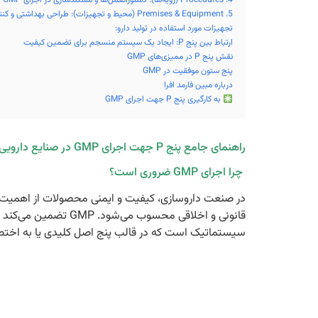
4. Procedures (رویه‌ها): دستورالعمل‌ها و مستندسازی در اجرای GMP
5. Premises & Equipment (محیط و تجهیزات): طراحی بهداشتی و کنترل‌شده
تجهیزات مورد استفاده در تولید دارو:
ارتباط بین پنج P: ایجاد یک سیستم منسجم برای تضمین کیفیت
نقش پنج P در ممیزی‌های GMP
پنج ستون موفقیت در GMP
درباره مبین فارمد افرا
به کارگیری پنج P جهت اجرای GMP
راهنمای جامع پنج P جهت اجرای GMP در صنایع دارویی
چرا اجرای GMP ضروری است؟
در صنعت داروسازی، کیفیت و ایمنی محصولات از اهمیت ب
سیستماتیک است که در قالب پنج اصل کلیدی یا به اختص