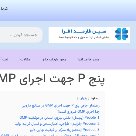
شمار
مبین فارمد افرا
مجوز واردات دارو
مقالات
ثبت آی
پنج P جهت اجرای GMP
محتوا
پنهان
راهنمای جامع پنج P جهت اجرای GMP در صنایع دارویی
چرا اجرای GMP ضروری است؟
1. People (پرسنل): نقش نیروی انسانی در موفقیت GMP
2. Process (فرآیند): طراحی، اعتبارسنجی و کنترل فرآیند تولید
3. Product (محصول): تمرکز بر کیفیت نهایی دارو