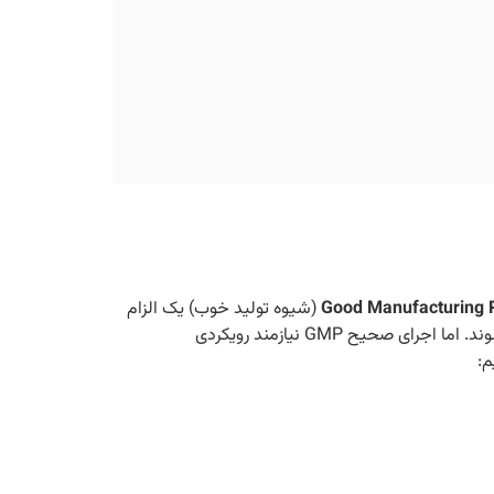
Good Manufacturing P
(شیوه تولید خوب) یک الزام
قانونی و اخلاقی محسوب می‌شود. GMP تضمین می‌کند که داروها به صورت یکنواخت و مطابق با استانداردهای کیفیتی تولید می‌شوند. اما اجرای صحیح GMP نیازمند رویکردی
م: