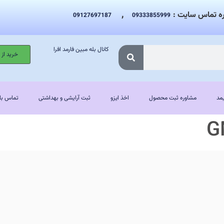
,
ه تماس سایت :
09127697187
09333855999
کانال بله مبین فارمد افرا
خرید از
مد
مشاوره ثبت محصول
اخذ ایزو
ثبت آرایشی و بهداشتی
تماس با 