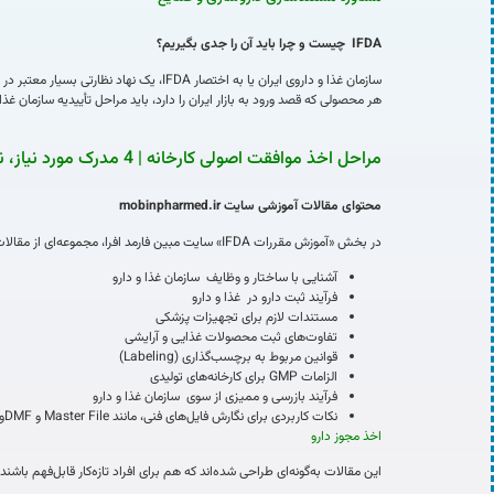
IFDA
چیست و چرا باید آن را جدی بگیریم؟
سازمان غذا و داروی ایران یا به اختصا
هر محصولی که قصد ورود به بازار ایران را دارد، باید مراحل تأییدیه سازمان غذا
مراحل اخذ موافقت اصولی کارخانه | 4 مدرک مورد نیاز، نکات کلیدی و راهنمای کامل
محتوای مقالات آموزشی سایت
mobinpharmed.ir
در بخش «آموزش مقررات IFDA» سایت مبین فارمد افرا، مجموعه‌ای از مقالات تخصصی در حوزه‌های زیر منتشر می‌شود:
آشنایی با ساختار و وظایف سازمان غذا و دارو
فرآیند ثبت دارو در غذا و دارو
مستندات لازم برای تجهیزات پزشکی
تفاوت‌های ثبت محصولات غذایی و آرایشی
قوانین مربوط به برچسب‌گذاری (Labeling)
الزامات GMP برای کارخانه‌های تولیدی
فرآیند بازرسی و ممیزی از سوی سازمان غذا و دارو
نکات کاربردی برای نگارش فایل‌های فنی، مانند Master File و DMFو CTD
اخذ مجوز دارو
این مقالات به‌گونه‌ای طراحی شده‌اند که هم برای افراد تازه‌کار قابل‌فهم 